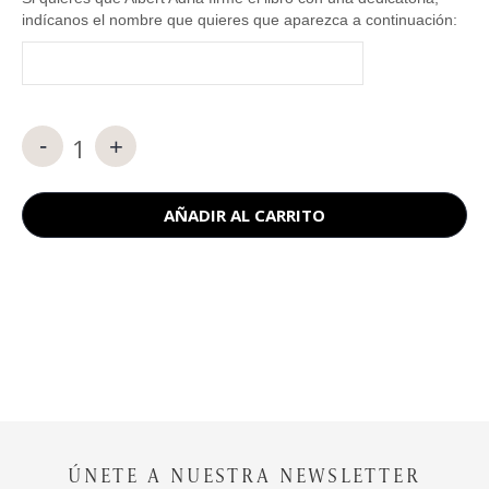
indícanos el nombre que quieres que aparezca a continuación:
-
+
Candy.
Los
postres
AÑADIR AL CARRITO
de
elBarri
cantidad
ÚNETE A NUESTRA NEWSLETTER