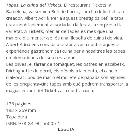
Tapas, La cuina del Tickets.
El restaurant Tickets, a
Barcelona, va ser «un Bulli de barri», com ha definit el seu
creador, Albert Adrià. Per a aquest prestigiós xef, la tapa
està indubtablement associada a la festa, la sorpresa i la
varietat. A Tickets, menjar de tapes és més que una
manera d’alimentar-se, és una filosofia de cuina i de vida.
Albert Adrià ens convida a tastar a casa nostra aquesta
experiència gastronòmica i cuina per a nosaltres les tapes
emblemàtiques del seu restaurant.
Les olives, el tàrtar de tomàquet, les ostres en escabetx,
l’airbaguette de pernil, els pèsols a la menta, el caneló
d’alvocat i bou de mar o el mollete de papada són algunes
de les cinquanta-cinc tapes amb què podrem transportar la
màgia i encant del Tickets a la nostra cuina.
176 pàgines
193 x 269 mm
Tapa dura
ISBN: 978-84-90-56005-1
ESGOTAT